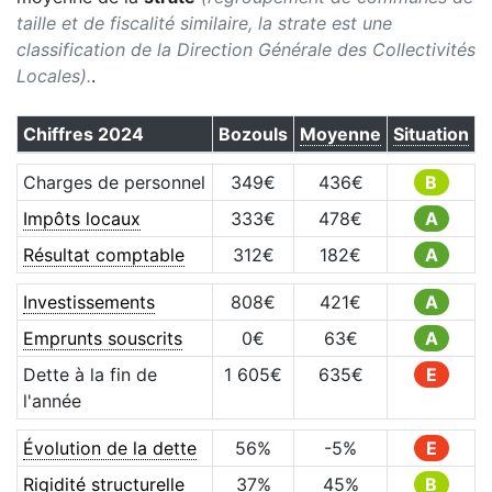
taille et de fiscalité similaire, la strate est une
classification de la Direction Générale des Collectivités
Locales).
.
Chiffres
2024
Bozouls
Moyenne
Situation
Charges de personnel
349
€
436
€
B
Impôts locaux
333
€
478
€
A
Résultat comptable
312
€
182
€
A
Investissements
808
€
421
€
A
Emprunts souscrits
0
€
63
€
A
Dette à la fin de
1 605
€
635
€
E
l'année
Évolution de la dette
56
%
-5
%
E
Rigidité structurelle
37
%
45
%
B