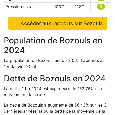
Pression fiscale
100
%
112
%
B
👉 Accéder aux rapports sur
Bozouls
Population de
Bozouls
en
2024
La population de
Bozouls
est de
3 065
habitants au
1er Janvier
2024
.
Dette de
Bozouls
en
2024
La dette à fin
2024
est
supérieure de
152,76
%
à la
moyenne de la strate.
La dette de
Bozouls
a
augmenté de
56,43
%
sur les 3
dernières années, là où la dette de la moyenne de la