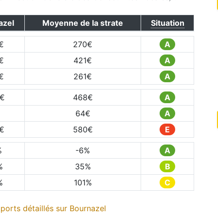
azel
Moyenne de la strate
Situation
€
270
€
A
€
421
€
A
€
261
€
A
€
468
€
A
64
€
A
€
580
€
E
%
-6
%
A
%
35
%
B
%
101
%
C
ports détaillés sur
Bournazel