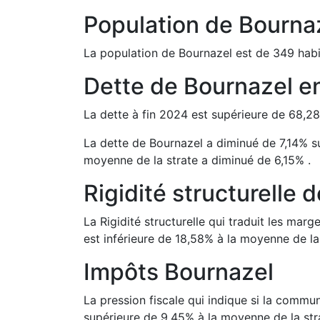
Population de
Bourna
La population de
Bournazel
est de
349
habi
Dette de
Bournazel
e
La dette à fin
2024
est
supérieure de
68,28
La dette de
Bournazel
a
diminué de
7,14
%
s
moyenne de la strate a
diminué de
6,15
%
.
Rigidité structurelle 
La Rigidité structurelle qui traduit les m
est
inférieure de
18,58
%
à la moyenne de la 
Impôts
Bournazel
La pression fiscale qui indique si la comm
supérieure de
9,45
%
à la moyenne de la str