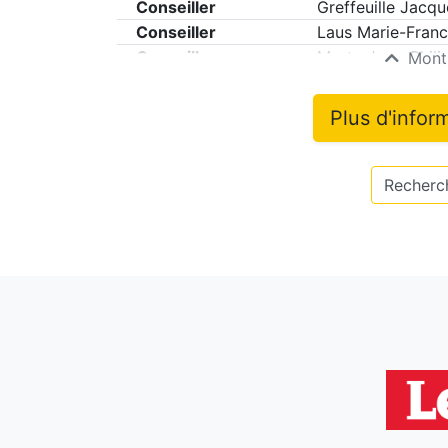
Conseiller
Greffeuille Jacqu
Conseiller
Laus Marie-Fran
Conseiller
Marty Jean-Phili
Montr
Plus d'infor
Recherch