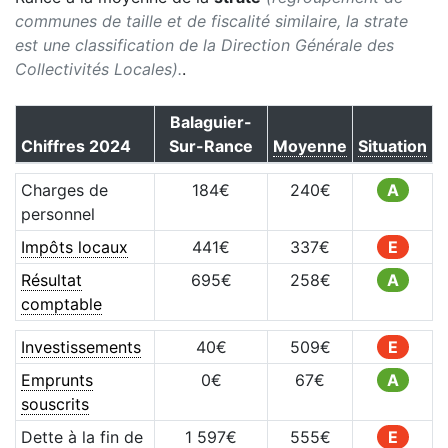
communes de taille et de fiscalité similaire, la strate
est une classification de la Direction Générale des
Collectivités Locales).
.
Balaguier-
Chiffres
2024
Sur-Rance
Moyenne
Situation
Charges de
184
€
240
€
A
personnel
Impôts locaux
441
€
337
€
E
Résultat
695
€
258
€
A
comptable
Investissements
40
€
509
€
E
Emprunts
0
€
67
€
A
souscrits
Dette à la fin de
1 597
€
555
€
E