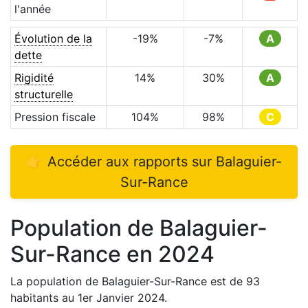
l'année
Évolution de la
-19
%
-7
%
A
dette
Rigidité
14
%
30
%
A
structurelle
Pression fiscale
104
%
98
%
C
👉 Accéder aux rapports sur
Balaguier-
Sur-Rance
Population de
Balaguier-
Sur-Rance
en
2024
La population de
Balaguier-Sur-Rance
est de
93
habitants au 1er Janvier
2024
.