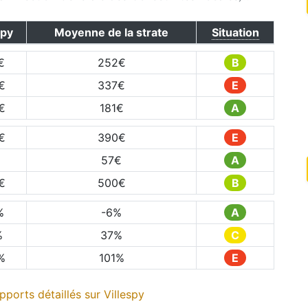
spy
Moyenne de la strate
Situation
€
252
€
B
€
337
€
E
€
181
€
A
€
390
€
E
57
€
A
€
500
€
B
%
-6
%
A
%
37
%
C
%
101
%
E
pports détaillés sur
Villespy