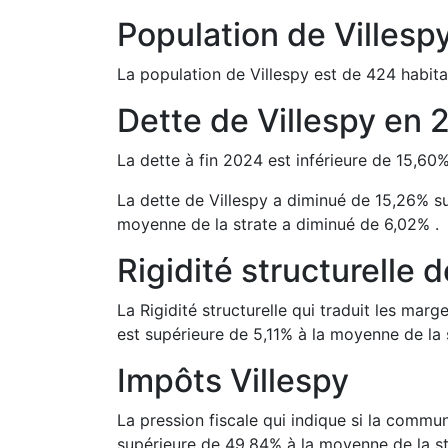
Population de
Villesp
La population de
Villespy
est de
424
habita
Dette de
Villespy
en
La dette à fin
2024
est
inférieure de
15,60
La dette de
Villespy
a
diminué de
15,26
%
s
moyenne de la strate a
diminué de
6,02
%
.
Rigidité structurelle 
La Rigidité structurelle qui traduit les m
est
supérieure de
5,11
%
à la moyenne de la 
Impôts
Villespy
La pression fiscale qui indique si la comm
supérieure de
49,84
%
à la moyenne de la st