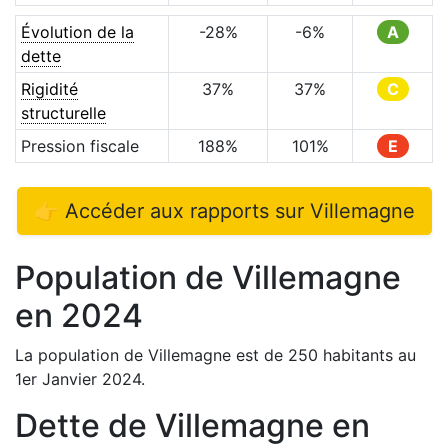
Évolution de la
-28
%
-6
%
A
dette
Rigidité
37
%
37
%
C
structurelle
Pression fiscale
188
%
101
%
E
👉 Accéder aux rapports sur
Villemagne
Population de
Villemagne
en
2024
La population de
Villemagne
est de
250
habitants au
1er Janvier
2024
.
Dette de
Villemagne
en