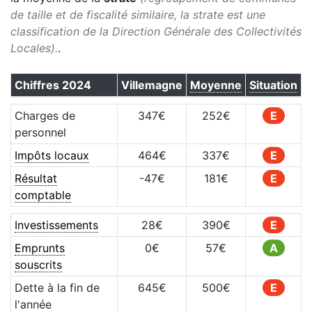
de taille et de fiscalité similaire, la strate est une
classification de la Direction Générale des Collectivités
Locales).
.
Chiffres
2024
Villemagne
Moyenne
Situation
Charges de
347
€
252
€
E
personnel
Impôts locaux
464
€
337
€
E
Résultat
-47
€
181
€
E
comptable
Investissements
28
€
390
€
E
Emprunts
0
€
57
€
A
souscrits
Dette à la fin de
645
€
500
€
E
l'année