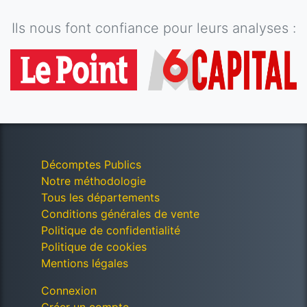
Ils nous font confiance pour leurs analyses :
Décomptes Publics
Notre méthodologie
Tous les départements
Conditions générales de vente
Politique de confidentialité
Politique de cookies
Mentions légales
Connexion