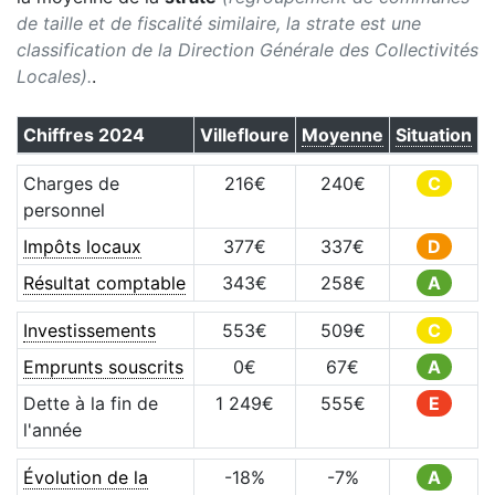
de taille et de fiscalité similaire, la strate est une
classification de la Direction Générale des Collectivités
Locales).
.
Chiffres
2024
Villefloure
Moyenne
Situation
Charges de
216
€
240
€
C
personnel
Impôts locaux
377
€
337
€
D
Résultat comptable
343
€
258
€
A
Investissements
553
€
509
€
C
Emprunts souscrits
0
€
67
€
A
Dette à la fin de
1 249
€
555
€
E
l'année
Évolution de la
-18
%
-7
%
A