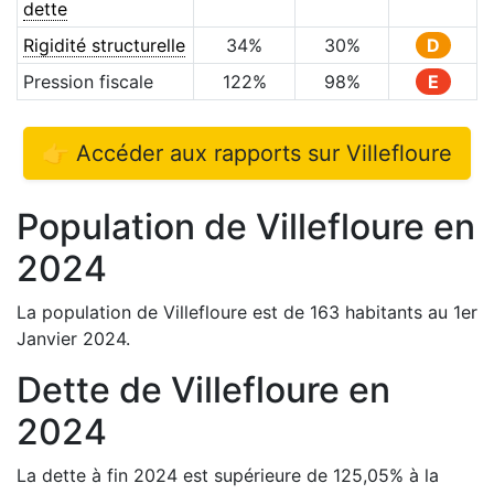
dette
Rigidité structurelle
34
%
30
%
D
Pression fiscale
122
%
98
%
E
👉 Accéder aux rapports sur
Villefloure
Population de
Villefloure
en
2024
La population de
Villefloure
est de
163
habitants au 1er
Janvier
2024
.
Dette de
Villefloure
en
2024
La dette à fin
2024
est
supérieure de
125,05
%
à la