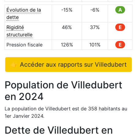
Évolution de la
-15
%
-6
%
A
dette
Rigidité
46
%
37
%
E
structurelle
Pression fiscale
126
%
101
%
E
👉 Accéder aux rapports sur
Villedubert
Population de
Villedubert
en
2024
La population de
Villedubert
est de
358
habitants au
1er Janvier
2024
.
Dette de
Villedubert
en