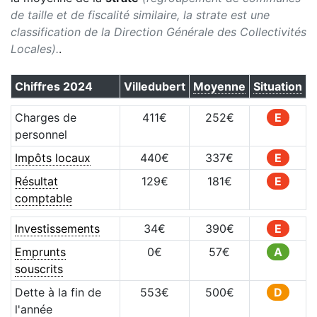
de taille et de fiscalité similaire, la strate est une
classification de la Direction Générale des Collectivités
Locales).
.
Chiffres
2024
Villedubert
Moyenne
Situation
Charges de
411
€
252
€
E
personnel
Impôts locaux
440
€
337
€
E
Résultat
129
€
181
€
E
comptable
Investissements
34
€
390
€
E
Emprunts
0
€
57
€
A
souscrits
Dette à la fin de
553
€
500
€
D
l'année