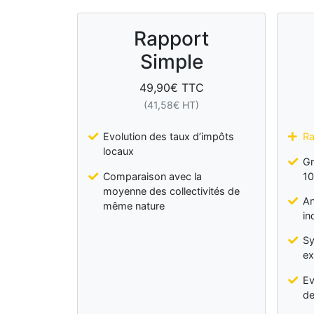
Rapport
Simple
49,90
€ TTC
(
41,58
€ HT)
Evolution des taux d’impôts
Ra
locaux
Gr
Comparaison avec la
10
moyenne des collectivités de
An
même nature
in
Sy
ex
Ev
de