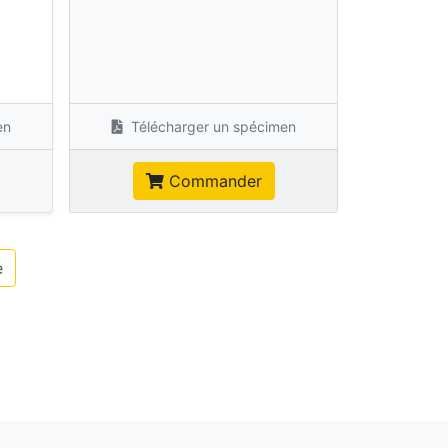
s
en
Télécharger un spécimen
Commander
e