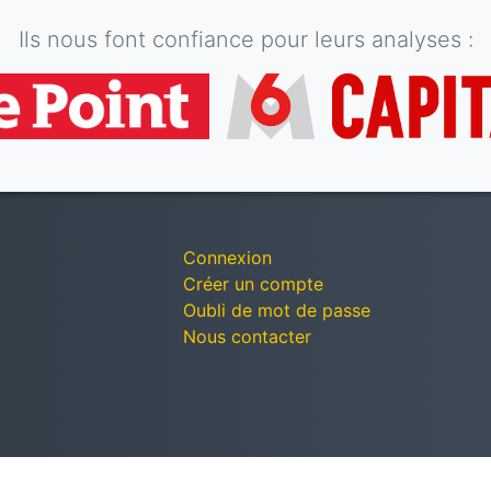
Ils nous font confiance pour leurs analyses :
Connexion
Créer un compte
Oubli de mot de passe
Nous contacter
© Décomptes publics - Tous droits réservés