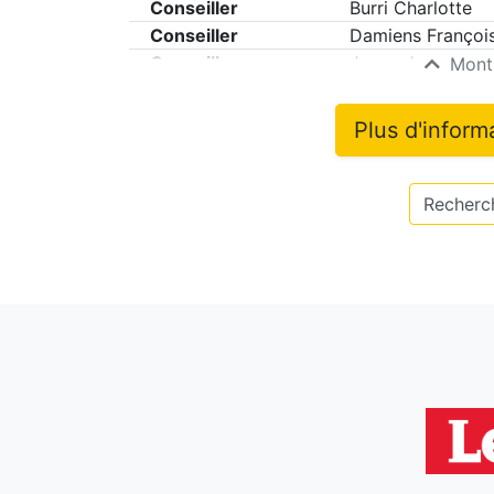
Conseiller
Burri Charlotte
Conseiller
Damiens Françoi
Conseiller
Jaune Jerome
Montr
Plus d'inform
Recherch