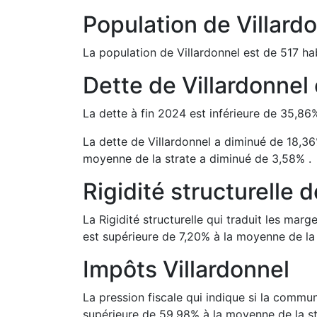
Population de
Villard
La population de
Villardonnel
est de
517
hab
Dette de
Villardonnel
La dette à fin
2024
est
inférieure de
35,86
La dette de
Villardonnel
a
diminué de
18,36
moyenne de la strate a
diminué de
3,58
%
.
Rigidité structurelle 
La Rigidité structurelle qui traduit les m
est
supérieure de
7,20
%
à la moyenne de la 
Impôts
Villardonnel
La pression fiscale qui indique si la comm
supérieure de
59,98
%
à la moyenne de la st