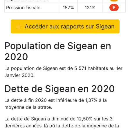
Pression fiscale
157
%
121
%
E
👉 Accéder aux rapports sur
Sigean
Population de
Sigean
en
2020
La population de
Sigean
est de
5 571
habitants au 1er
Janvier
2020
.
Dette de
Sigean
en
2020
La dette à fin
2020
est
inférieure de
1,37
%
à la
moyenne de la strate.
La dette de
Sigean
a
diminué de
12,50
%
sur les 3
dernières années, là où la dette de la moyenne de la