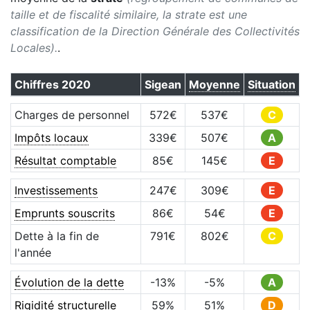
taille et de fiscalité similaire, la strate est une
classification de la Direction Générale des Collectivités
Locales).
.
Chiffres
2020
Sigean
Moyenne
Situation
Charges de personnel
572
€
537
€
C
Impôts locaux
339
€
507
€
A
Résultat comptable
85
€
145
€
E
Investissements
247
€
309
€
E
Emprunts souscrits
86
€
54
€
E
Dette à la fin de
791
€
802
€
C
l'année
Évolution de la dette
-13
%
-5
%
A
Rigidité structurelle
59
%
51
%
D