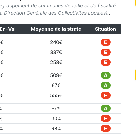
egroupement de communes de taille et de fiscalité
 la Direction Générale des Collectivités Locales).
.
En-Val
Moyenne de la strate
Situation
5
€
240
€
E
9
€
337
€
E
4
€
258
€
E
7
€
509
€
A
€
67
€
A
5
€
555
€
E
%
-7
%
A
%
30
%
E
%
98
%
E