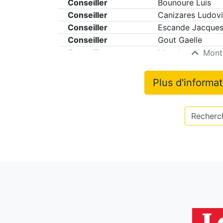
Conseiller
Bounoure Luis
Conseiller
Canizares Ludov
Conseiller
Escande Jacque
Conseiller
Gout Gaelle
Conseiller
Manchon Valerie
Montr
Plus d'informa
Recherch