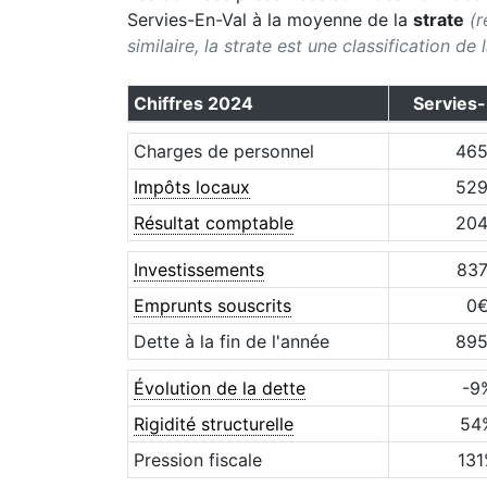
Servies-En-Val
à la moyenne de la
strate
(r
similaire, la strate est une classification de
Chiffres
2024
Servies-
Charges de personnel
46
Impôts locaux
52
Résultat comptable
20
Investissements
83
Emprunts souscrits
0
Dette à la fin de l'année
89
Évolution de la dette
-9
Rigidité structurelle
54
Pression fiscale
131