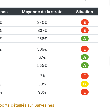
ines
Moyenne de la strate
Situation
€
240
€
E
€
337
€
E
€
258
€
A
€
509
€
E
67
€
A
555
€
A
%
-7
%
E
%
30
%
C
%
98
%
E
orts détaillés sur
Salvezines