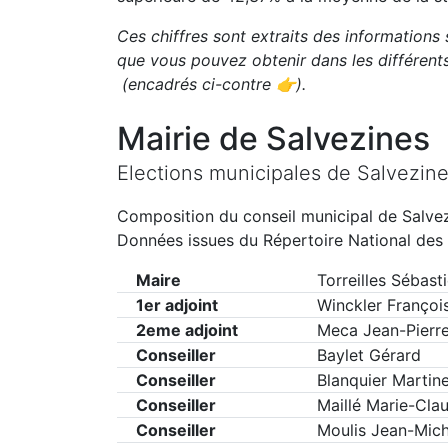
Ces chiffres sont extraits des informations 
que vous pouvez obtenir dans les différen
(encadrés ci-contre 👉)
.
Mairie de
Salvezines
Elections municipales de
Salvezin
Composition du conseil municipal de
Salve
Données issues du Répertoire National des 
Maire
Torreilles Sébast
1er adjoint
Winckler Françoi
2eme adjoint
Meca Jean-Pierr
Conseiller
Baylet Gérard
Conseiller
Blanquier Martin
Conseiller
Maillé Marie-Cla
Conseiller
Moulis Jean-Mich