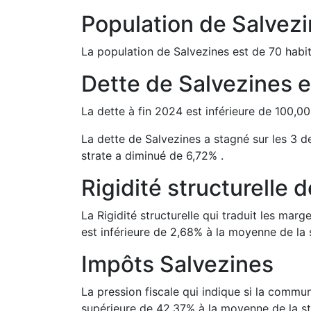
Population de
Salvez
La population de
Salvezines
est de
70
habit
Dette de
Salvezines
e
La dette à fin
2024
est
inférieure de
100,00
La dette de
Salvezines
a
stagné
sur les 3 d
strate a
diminué de
6,72
%
.
Rigidité structurelle 
La Rigidité structurelle qui traduit les m
est
inférieure de
2,68
%
à la moyenne de la s
Impôts
Salvezines
La pression fiscale qui indique si la comm
supérieure de
42,37
%
à la moyenne de la st