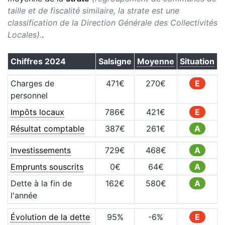
taille et de fiscalité similaire, la strate est une
classification de la Direction Générale des Collectivités
Locales).
.
Chiffres
2024
Salsigne
Moyenne
Situation
Charges de
471
€
270
€
E
personnel
Impôts locaux
786
€
421
€
E
Résultat comptable
387
€
261
€
A
Investissements
729
€
468
€
A
Emprunts souscrits
0
€
64
€
A
Dette à la fin de
162
€
580
€
A
l'année
Évolution de la dette
95
%
-6
%
E