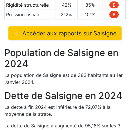
Rigidité structurelle
42
%
35
%
E
Pression fiscale
212
%
101
%
E
👉 Accéder aux rapports sur
Salsigne
Population de
Salsigne
en
2024
La population de
Salsigne
est de
383
habitants au 1er
Janvier
2024
.
Dette de
Salsigne
en
2024
La dette à fin
2024
est
inférieure de
72,07
%
à la
moyenne de la strate.
La dette de
Salsigne
a
augmenté de
95,18
%
sur les 3