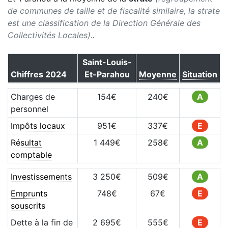
de communes de taille et de fiscalité similaire, la strate
est une classification de la Direction Générale des
Collectivités Locales).
.
Saint-Louis-
Chiffres
2024
Et-Parahou
Moyenne
Situation
Charges de
154
€
240
€
A
personnel
Impôts locaux
951
€
337
€
E
Résultat
1 449
€
258
€
A
comptable
Investissements
3 250
€
509
€
A
Emprunts
748
€
67
€
E
souscrits
Dette à la fin de
2 695
€
555
€
E