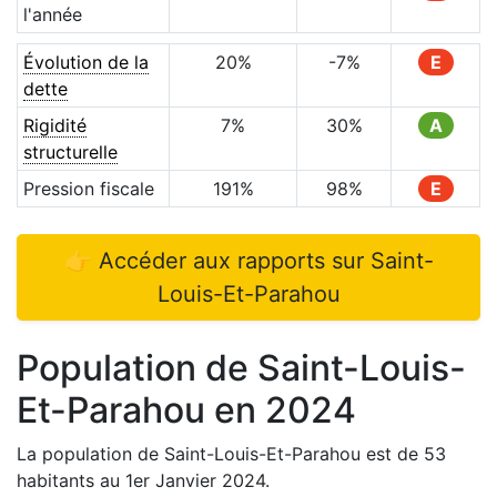
l'année
Évolution de la
20
%
-7
%
E
dette
Rigidité
7
%
30
%
A
structurelle
Pression fiscale
191
%
98
%
E
👉 Accéder aux rapports sur
Saint-
Louis-Et-Parahou
Population de
Saint-Louis-
Et-Parahou
en
2024
La population de
Saint-Louis-Et-Parahou
est de
53
habitants au 1er Janvier
2024
.