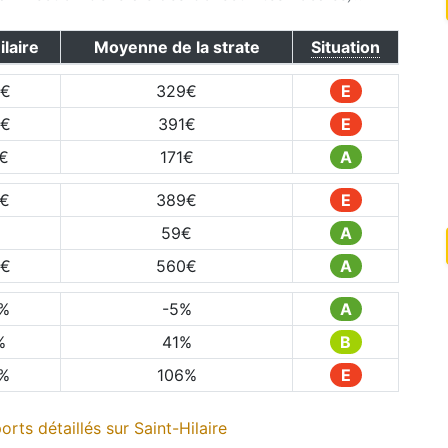
ilaire
Moyenne de la strate
Situation
€
329
€
E
€
391
€
E
€
171
€
A
€
389
€
E
€
59
€
A
€
560
€
A
%
-5
%
A
%
41
%
B
%
106
%
E
rts détaillés sur
Saint-Hilaire