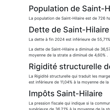
Population de
Saint-H
La population de
Saint-Hilaire
est de
726
ha
Dette de
Saint-Hilaire
La dette à fin
2024
est
inférieure de
55,71
La dette de
Saint-Hilaire
a
diminué de
36,5
moyenne de la strate a
diminué de
4,60
%
.
Rigidité structurelle 
La Rigidité structurelle qui traduit les m
est
inférieure de
11,04
%
à la moyenne de la 
Impôts
Saint-Hilaire
La pression fiscale qui indique si la comm
supérieure de
36,21
%
à la moyenne de la st