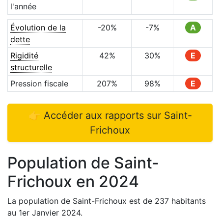
l'année
Évolution de la
-20
%
-7
%
A
dette
Rigidité
42
%
30
%
E
structurelle
Pression fiscale
207
%
98
%
E
👉 Accéder aux rapports sur
Saint-
Frichoux
Population de
Saint-
Frichoux
en
2024
La population de
Saint-Frichoux
est de
237
habitants
au 1er Janvier
2024
.