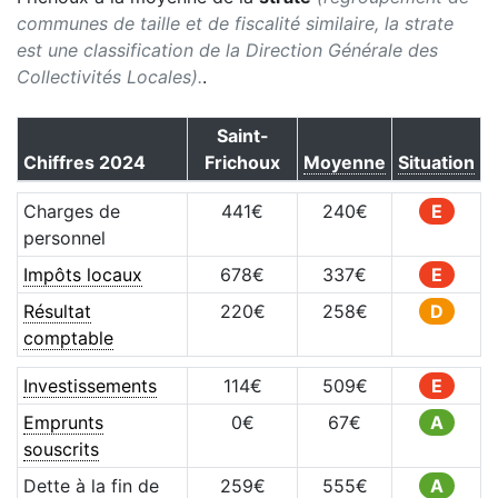
communes de taille et de fiscalité similaire, la strate
est une classification de la Direction Générale des
Collectivités Locales).
.
Saint-
Chiffres
2024
Frichoux
Moyenne
Situation
Charges de
441
€
240
€
E
personnel
Impôts locaux
678
€
337
€
E
Résultat
220
€
258
€
D
comptable
Investissements
114
€
509
€
E
Emprunts
0
€
67
€
A
souscrits
Dette à la fin de
259
€
555
€
A