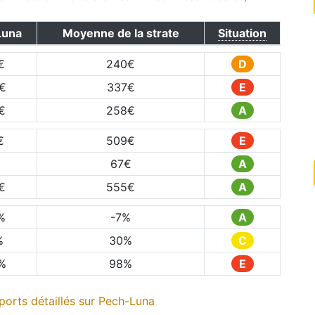
Luna
Moyenne de la strate
Situation
€
240
€
D
€
337
€
E
€
258
€
A
€
509
€
E
67
€
A
€
555
€
A
%
-7
%
A
%
30
%
C
%
98
%
E
orts détaillés sur
Pech-Luna