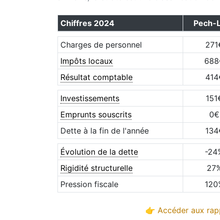
Chiffres
2024
Pech-
Charges de personnel
271
Impôts locaux
688
Résultat comptable
414
Investissements
151
Emprunts souscrits
0
€
Dette à la fin de l'année
134
Évolution de la dette
-24
Rigidité structurelle
27
Pression fiscale
120
👉 Accéder aux rapp