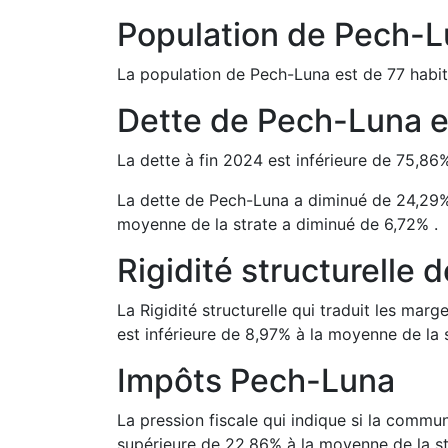
Population de
Pech-L
La population de
Pech-Luna
est de
77
habit
Dette de
Pech-Luna
La dette à fin
2024
est
inférieure de
75,86
La dette de
Pech-Luna
a
diminué de
24,29
moyenne de la strate a
diminué de
6,72
%
.
Rigidité structurelle 
La Rigidité structurelle qui traduit les m
est
inférieure de
8,97
%
à la moyenne de la s
Impôts
Pech-Luna
La pression fiscale qui indique si la comm
supérieure de
22,86
%
à la moyenne de la st