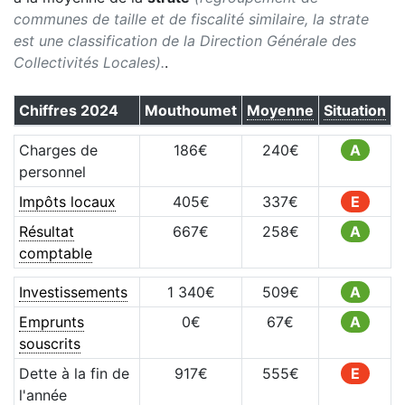
communes de taille et de fiscalité similaire, la strate
est une classification de la Direction Générale des
Collectivités Locales).
.
Chiffres
2024
Mouthoumet
Moyenne
Situation
Charges de
186
€
240
€
A
personnel
Impôts locaux
405
€
337
€
E
Résultat
667
€
258
€
A
comptable
Investissements
1 340
€
509
€
A
Emprunts
0
€
67
€
A
souscrits
Dette à la fin de
917
€
555
€
E
l'année