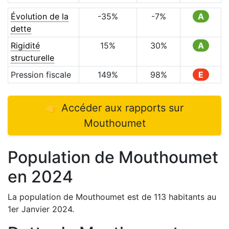
Évolution de la
-35
%
-7
%
A
dette
Rigidité
15
%
30
%
A
structurelle
Pression fiscale
149
%
98
%
E
👉 Accéder aux rapports sur
Mouthoumet
Population de
Mouthoumet
en
2024
La population de
Mouthoumet
est de
113
habitants au
1er Janvier
2024
.