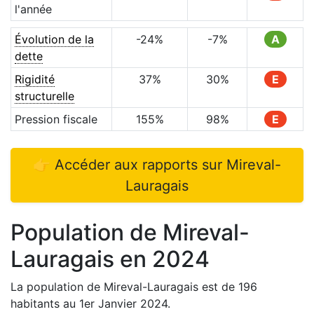
l'année
Évolution de la
-24
%
-7
%
A
dette
Rigidité
37
%
30
%
E
structurelle
Pression fiscale
155
%
98
%
E
👉 Accéder aux rapports sur
Mireval-
Lauragais
Population de
Mireval-
Lauragais
en
2024
La population de
Mireval-Lauragais
est de
196
habitants au 1er Janvier
2024
.