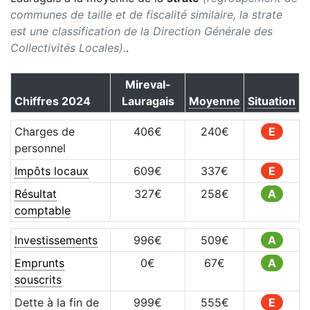
communes de taille et de fiscalité similaire, la strate
est une classification de la Direction Générale des
Collectivités Locales).
.
Mireval-
Chiffres
2024
Lauragais
Moyenne
Situation
Charges de
406
€
240
€
E
personnel
Impôts locaux
609
€
337
€
E
Résultat
327
€
258
€
A
comptable
Investissements
996
€
509
€
A
Emprunts
0
€
67
€
A
souscrits
Dette à la fin de
999
€
555
€
E