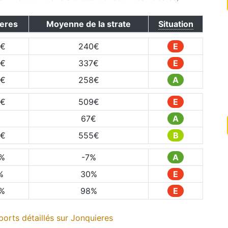
eres
Moyenne de la strate
Situation
€
240
€
E
€
337
€
E
€
258
€
A
€
509
€
E
€
67
€
A
€
555
€
B
%
-7
%
A
%
30
%
E
%
98
%
E
orts détaillés sur
Jonquieres