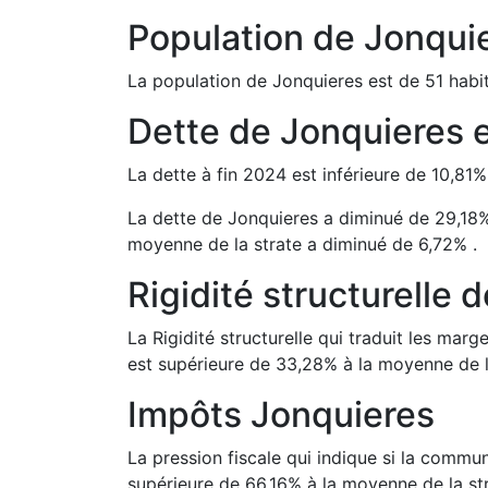
Population de
Jonqui
La population de
Jonquieres
est de
51
habit
Dette de
Jonquieres
La dette à fin
2024
est
inférieure de
10,81
La dette de
Jonquieres
a
diminué de
29,18
moyenne de la strate a
diminué de
6,72
%
.
Rigidité structurelle 
La Rigidité structurelle qui traduit les m
est
supérieure de
33,28
%
à la moyenne de l
Impôts
Jonquieres
La pression fiscale qui indique si la comm
supérieure de
66,16
%
à la moyenne de la str