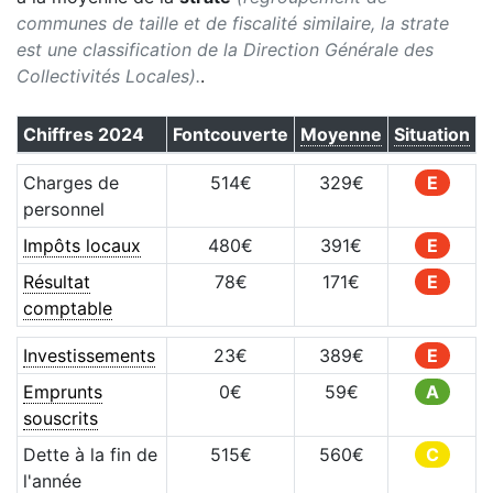
communes de taille et de fiscalité similaire, la strate
est une classification de la Direction Générale des
Collectivités Locales).
.
Chiffres
2024
Fontcouverte
Moyenne
Situation
Charges de
514
€
329
€
E
personnel
Impôts locaux
480
€
391
€
E
Résultat
78
€
171
€
E
comptable
Investissements
23
€
389
€
E
Emprunts
0
€
59
€
A
souscrits
Dette à la fin de
515
€
560
€
C
l'année