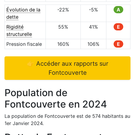
Évolution de la
-22
%
-5
%
A
dette
Rigidité
55
%
41
%
E
structurelle
Pression fiscale
160
%
106
%
E
👉 Accéder aux rapports sur
Fontcouverte
Population de
Fontcouverte
en
2024
La population de
Fontcouverte
est de
574
habitants au
1er Janvier
2024
.