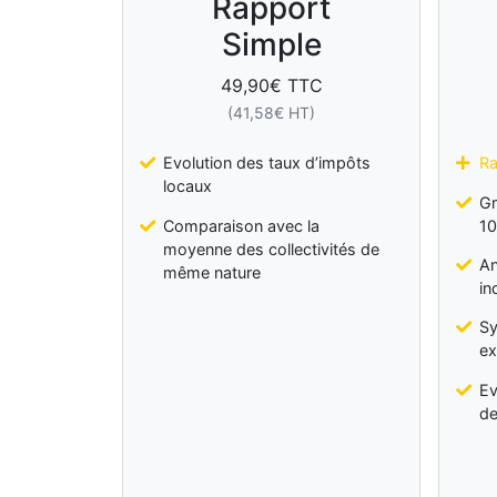
Rapport
Simple
49,90
€ TTC
(
41,58
€ HT)
Evolution des taux d’impôts
Ra
locaux
Gr
Comparaison avec la
10
moyenne des collectivités de
An
même nature
in
Sy
ex
Ev
de