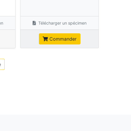
s
en
Télécharger un spécimen
Commander
e