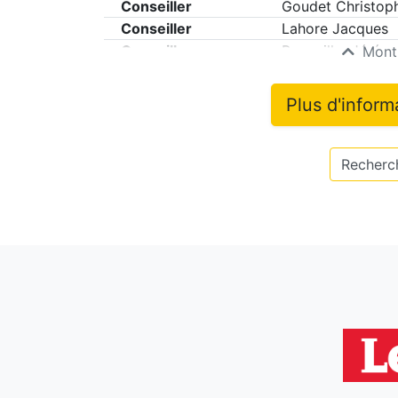
Conseiller
Goudet Christop
Conseiller
Lahore Jacques
Conseiller
Panouilhe Jérém
Montr
Plus d'inform
Recherch