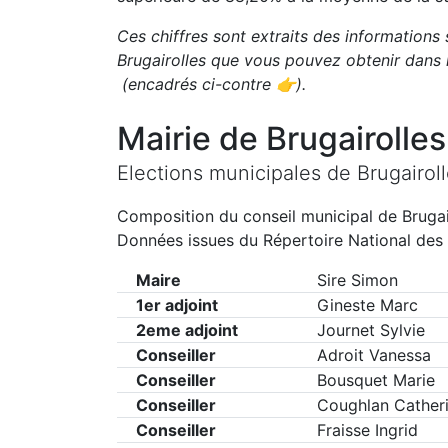
Ces chiffres sont extraits des informations s
Brugairolles
que vous pouvez obtenir dans l
(encadrés ci-contre 👉)
.
Mairie de
Brugairolles
Elections municipales de
Brugairol
Composition du conseil municipal de
Brugai
Données issues du Répertoire National des 
Maire
Sire Simon
1er adjoint
Gineste Marc
2eme adjoint
Journet Sylvie
Conseiller
Adroit Vanessa
Conseiller
Bousquet Marie
Conseiller
Coughlan Cather
Conseiller
Fraisse Ingrid