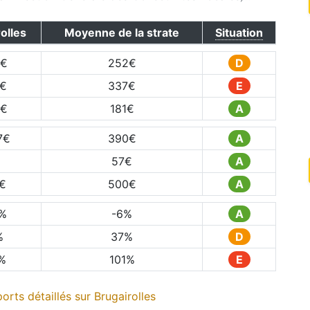
olles
Moyenne de la strate
Situation
€
252
€
D
€
337
€
E
€
181
€
A
7
€
390
€
A
€
57
€
A
€
500
€
A
%
-6
%
A
%
37
%
D
%
101
%
E
orts détaillés sur
Brugairolles