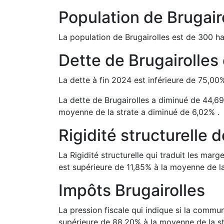
Population de
Brugair
La population de
Brugairolles
est de
300
ha
Dette de
Brugairolles
La dette à fin
2024
est
inférieure de
75,00
La dette de
Brugairolles
a
diminué de
44,69
moyenne de la strate a
diminué de
6,02
%
.
Rigidité structurelle 
La Rigidité structurelle qui traduit les m
est
supérieure de
11,85
%
à la moyenne de la
Impôts
Brugairolles
La pression fiscale qui indique si la comm
supérieure de
88,20
%
à la moyenne de la st