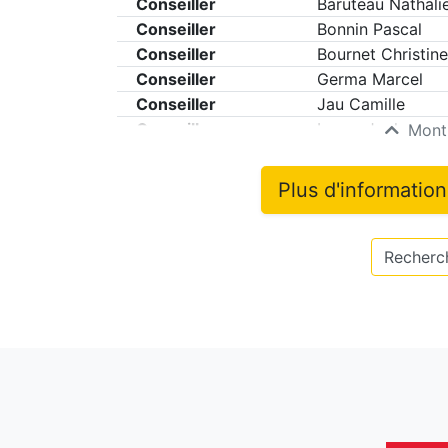
Conseiller
Baruteau Nathali
Conseiller
Bonnin Pascal
Conseiller
Bournet Christine
Conseiller
Germa Marcel
Conseiller
Jau Camille
Conseiller
Lucas Joel
Montr
Plus d'informatio
Recherch