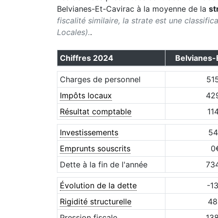
Belvianes-Et-Cavirac
à la moyenne de la
st
fiscalité similaire, la strate est une classif
Locales).
.
Chiffres
2024
Belvianes-
Charges de personnel
51
Impôts locaux
42
Résultat comptable
11
Investissements
54
Emprunts souscrits
0
Dette à la fin de l'année
73
Évolution de la dette
-1
Rigidité structurelle
48
Pression fiscale
13