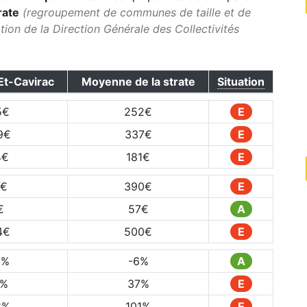
rate
(regroupement de communes de taille et de
ication de la Direction Générale des Collectivités
Et-Cavirac
Moyenne de la strate
Situation
5
€
252
€
E
9
€
337
€
E
4
€
181
€
E
€
390
€
E
€
57
€
A
4
€
500
€
E
3
%
-6
%
A
%
37
%
E
8
%
101
%
E