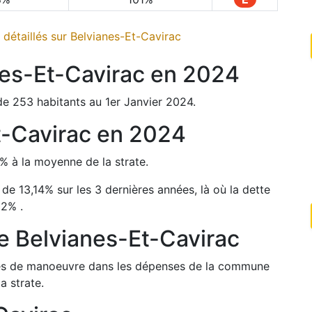
détaillés sur
Belvianes-Et-Cavirac
es-Et-Cavirac
en
2024
de
253
habitants au 1er Janvier
2024
.
t-Cavirac
en
2024
%
à la moyenne de la strate.
é de
13,14
%
sur les 3 dernières années, là où la dette
02
%
.
de
Belvianes-Et-Cavirac
arges de manoeuvre dans les dépenses de la commune
a strate.