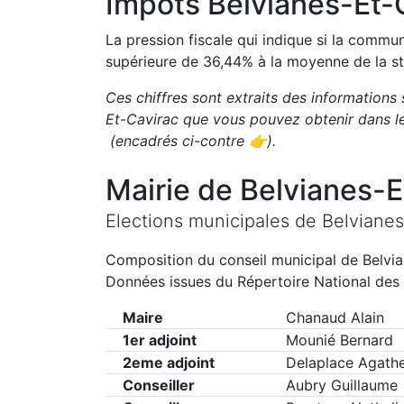
Impôts
Belvianes-Et-
La pression fiscale qui indique si la comm
supérieure de
36,44
%
à la moyenne de la st
Ces chiffres sont extraits des informations 
Et-Cavirac
que vous pouvez obtenir dans le
(encadrés ci-contre 👉)
.
Mairie de
Belvianes-E
Elections municipales de
Belvianes
Composition du conseil municipal de
Belvi
Données issues du Répertoire National des 
Maire
Chanaud Alain
1er adjoint
Mounié Bernard
2eme adjoint
Delaplace Agath
Conseiller
Aubry Guillaume