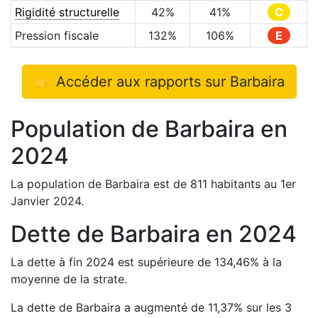
Rigidité structurelle
42
%
41
%
C
Pression fiscale
132
%
106
%
E
👉 Accéder aux rapports sur
Barbaira
Population de
Barbaira
en
2024
La population de
Barbaira
est de
811
habitants au 1er
Janvier
2024
.
Dette de
Barbaira
en
2024
La dette à fin
2024
est
supérieure de
134,46
%
à la
moyenne de la strate.
La dette de
Barbaira
a
augmenté de
11,37
%
sur les 3