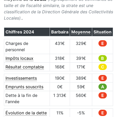
taille et de fiscalité similaire, la strate est une
classification de la Direction Générale des Collectivités
Locales).
.
Chiffres
2024
Barbaira
Moyenne
Situation
Charges de
431
€
329
€
E
personnel
Impôts locaux
318
€
391
€
B
Résultat comptable
168
€
171
€
C
Investissements
190
€
389
€
E
Emprunts souscrits
0
€
59
€
A
Dette à la fin de
1 313
€
560
€
E
l'année
Évolution de la dette
11
%
-5
%
E