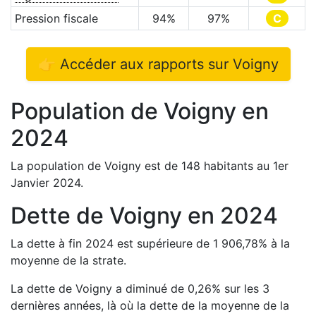
Pression fiscale
94
%
97
%
C
👉 Accéder aux rapports sur
Voigny
Population de
Voigny
en
2024
La population de
Voigny
est de
148
habitants au 1er
Janvier
2024
.
Dette de
Voigny
en
2024
La dette à fin
2024
est
supérieure de
1 906,78
%
à la
moyenne de la strate.
La dette de
Voigny
a
diminué de
0,26
%
sur les 3
dernières années, là où la dette de la moyenne de la