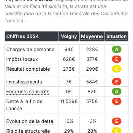
taille et de fiscalité similaire, la strate est une
classification de la Direction Générale des Collectivités
Locales).
.
Chiffres
2024
Voigny
Moyenne
Situation
Charges de personnel
94
€
228
€
A
Impôts locaux
628
€
377
€
E
Résultat comptable
272
€
299
€
C
Investissements
7
€
584
€
E
Emprunts souscrits
0
€
82
€
A
Dette à la fin de
11 539
€
575
€
E
l'année
Évolution de la dette
-0
%
-3
%
E
Rigidité structurelle
29
%
28
%
C