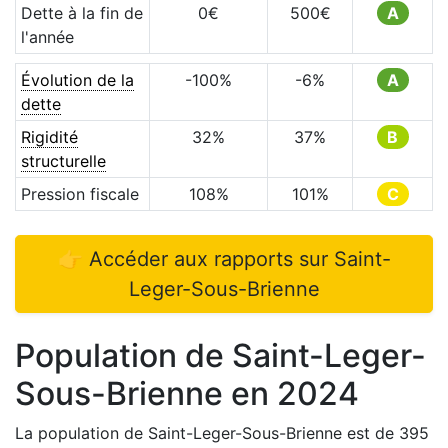
Dette à la fin de
0
€
500
€
A
l'année
Évolution de la
-100
%
-6
%
A
dette
Rigidité
32
%
37
%
B
structurelle
Pression fiscale
108
%
101
%
C
👉 Accéder aux rapports sur
Saint-
Leger-Sous-Brienne
Population de
Saint-Leger-
Sous-Brienne
en
2024
La population de
Saint-Leger-Sous-Brienne
est de
395