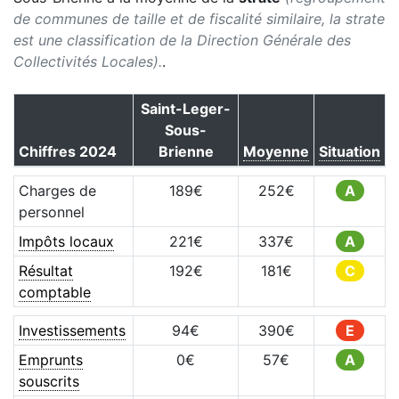
de communes de taille et de fiscalité similaire, la strate
est une classification de la Direction Générale des
Collectivités Locales).
.
Saint-Leger-
Sous-
Chiffres
2024
Brienne
Moyenne
Situation
Charges de
189
€
252
€
A
personnel
Impôts locaux
221
€
337
€
A
Résultat
192
€
181
€
C
comptable
Investissements
94
€
390
€
E
Emprunts
0
€
57
€
A
souscrits