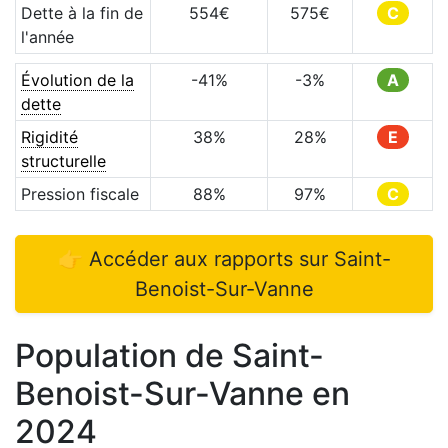
Dette à la fin de
554
€
575
€
C
l'année
Évolution de la
-41
%
-3
%
A
dette
Rigidité
38
%
28
%
E
structurelle
Pression fiscale
88
%
97
%
C
👉 Accéder aux rapports sur
Saint-
Benoist-Sur-Vanne
Population de
Saint-
Benoist-Sur-Vanne
en
2024