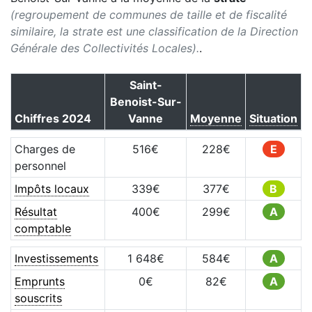
(regroupement de communes de taille et de fiscalité
similaire, la strate est une classification de la Direction
Générale des Collectivités Locales).
.
Saint-
Benoist-Sur-
Chiffres
2024
Vanne
Moyenne
Situation
Charges de
516
€
228
€
E
personnel
Impôts locaux
339
€
377
€
B
Résultat
400
€
299
€
A
comptable
Investissements
1 648
€
584
€
A
Emprunts
0
€
82
€
A
souscrits