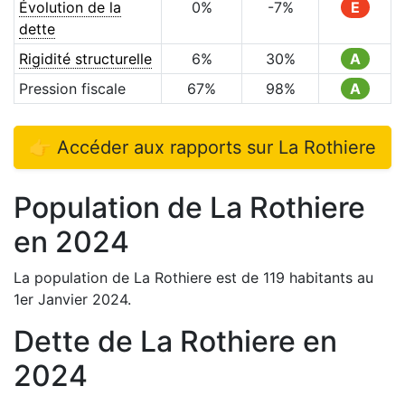
Évolution de la
0
%
-7
%
E
dette
Rigidité structurelle
6
%
30
%
A
Pression fiscale
67
%
98
%
A
👉 Accéder aux rapports sur
La Rothiere
Population de
La Rothiere
en
2024
La population de
La Rothiere
est de
119
habitants au
1er Janvier
2024
.
Dette de
La Rothiere
en
2024