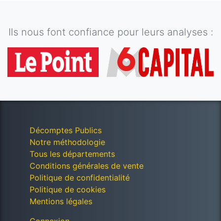
Ils nous font confiance pour leurs analyses :
Décomptes Publics
Notre méthodologie
Tous les départements
Conditions générales de vente
Politique de confidentialité
Politique de cookies
Mentions légales