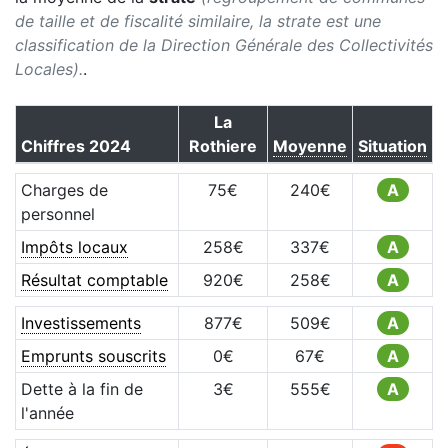
de taille et de fiscalité similaire, la strate est une
classification de la Direction Générale des Collectivités
Locales).
.
La
Chiffres
2024
Rothiere
Moyenne
Situation
Charges de
75
€
240
€
A
personnel
Impôts locaux
258
€
337
€
A
Résultat comptable
920
€
258
€
A
Investissements
877
€
509
€
A
Emprunts souscrits
0
€
67
€
A
Dette à la fin de
3
€
555
€
A
l'année