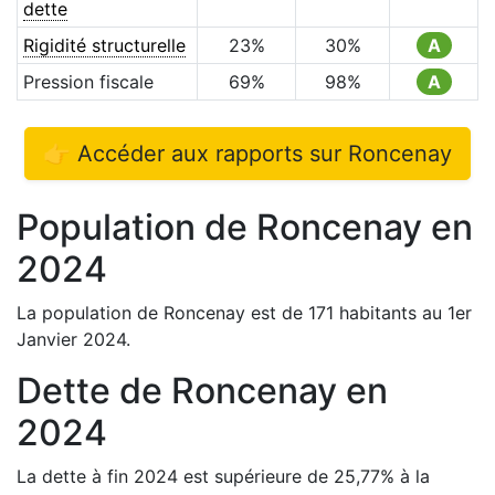
dette
Rigidité structurelle
23
%
30
%
A
Pression fiscale
69
%
98
%
A
👉 Accéder aux rapports sur
Roncenay
Population de
Roncenay
en
2024
La population de
Roncenay
est de
171
habitants au 1er
Janvier
2024
.
Dette de
Roncenay
en
2024
La dette à fin
2024
est
supérieure de
25,77
%
à la