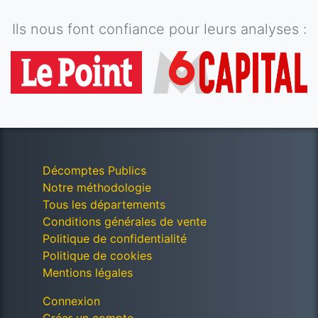
Ils nous font confiance pour leurs analyses :
Décomptes Publics
Notre méthodologie
Tous les départements
Conditions générales de vente
Politique de confidentialité
Politique de cookies
Mentions légales
Connexion