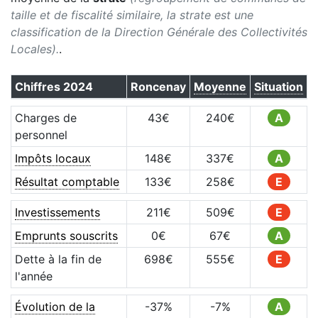
taille et de fiscalité similaire, la strate est une
classification de la Direction Générale des Collectivités
Locales).
.
Chiffres
2024
Roncenay
Moyenne
Situation
Charges de
43
€
240
€
A
personnel
Impôts locaux
148
€
337
€
A
Résultat comptable
133
€
258
€
E
Investissements
211
€
509
€
E
Emprunts souscrits
0
€
67
€
A
Dette à la fin de
698
€
555
€
E
l'année
Évolution de la
-37
%
-7
%
A