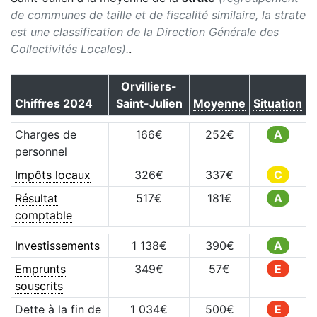
de communes de taille et de fiscalité similaire, la strate
est une classification de la Direction Générale des
Collectivités Locales).
.
Orvilliers-
Chiffres
2024
Saint-Julien
Moyenne
Situation
Charges de
166
€
252
€
A
personnel
Impôts locaux
326
€
337
€
C
Résultat
517
€
181
€
A
comptable
Investissements
1 138
€
390
€
A
Emprunts
349
€
57
€
E
souscrits
Dette à la fin de
1 034
€
500
€
E