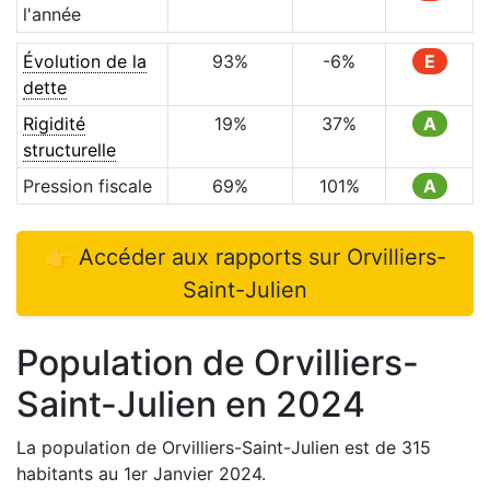
l'année
Évolution de la
93
%
-6
%
E
dette
Rigidité
19
%
37
%
A
structurelle
Pression fiscale
69
%
101
%
A
👉 Accéder aux rapports sur
Orvilliers-
Saint-Julien
Population de
Orvilliers-
Saint-Julien
en
2024
La population de
Orvilliers-Saint-Julien
est de
315
habitants au 1er Janvier
2024
.