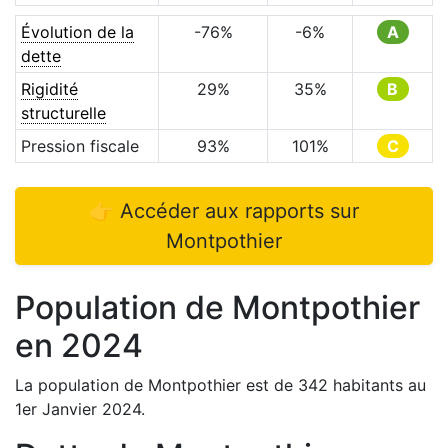
Évolution de la
-76
%
-6
%
A
dette
Rigidité
29
%
35
%
B
structurelle
Pression fiscale
93
%
101
%
C
👉 Accéder aux rapports sur
Montpothier
Population de
Montpothier
en
2024
La population de
Montpothier
est de
342
habitants au
1er Janvier
2024
.