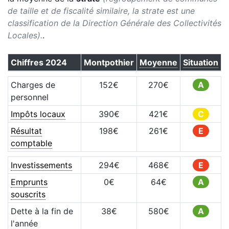
de taille et de fiscalité similaire, la strate est une
classification de la Direction Générale des Collectivités
Locales).
.
Chiffres
2024
Montpothier
Moyenne
Situation
Charges de
152
€
270
€
A
personnel
Impôts locaux
390
€
421
€
C
Résultat
198
€
261
€
E
comptable
Investissements
294
€
468
€
E
Emprunts
0
€
64
€
A
souscrits
Dette à la fin de
38
€
580
€
A
l'année