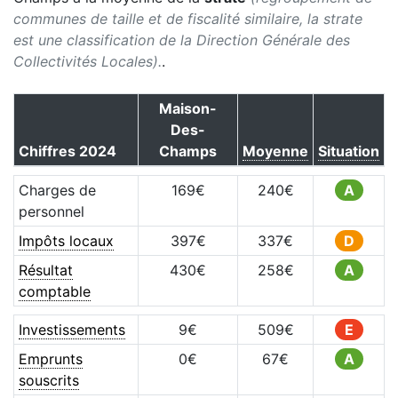
communes de taille et de fiscalité similaire, la strate
est une classification de la Direction Générale des
Collectivités Locales).
.
Maison-
Des-
Chiffres
2024
Champs
Moyenne
Situation
Charges de
169
€
240
€
A
personnel
Impôts locaux
397
€
337
€
D
Résultat
430
€
258
€
A
comptable
Investissements
9
€
509
€
E
Emprunts
0
€
67
€
A
souscrits