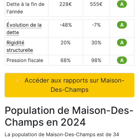
Dette à la fin de
228
€
555
€
A
l'année
Évolution de la
-48
%
-7
%
A
dette
Rigidité
20
%
30
%
A
structurelle
Pression fiscale
68
%
98
%
A
👉 Accéder aux rapports sur
Maison-
Des-Champs
Population de
Maison-Des-
Champs
en
2024
La population de
Maison-Des-Champs
est de
34