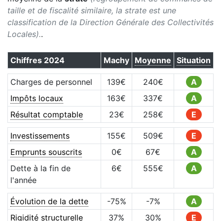
taille et de fiscalité similaire, la strate est une
classification de la Direction Générale des Collectivités
Locales).
.
Chiffres
2024
Machy
Moyenne
Situation
Charges de personnel
139
€
240
€
A
Impôts locaux
163
€
337
€
A
Résultat comptable
23
€
258
€
E
Investissements
155
€
509
€
E
Emprunts souscrits
0
€
67
€
A
Dette à la fin de
6
€
555
€
A
l'année
Évolution de la dette
-75
%
-7
%
A
Rigidité structurelle
37
%
30
%
E