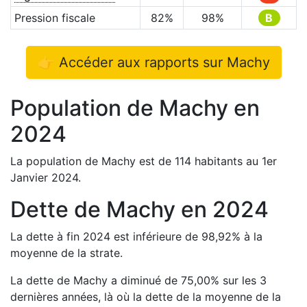
Pression fiscale
82
%
98
%
B
👉 Accéder aux rapports sur
Machy
Population de
Machy
en
2024
La population de
Machy
est de
114
habitants au 1er
Janvier
2024
.
Dette de
Machy
en
2024
La dette à fin
2024
est
inférieure de
98,92
%
à la
moyenne de la strate.
La dette de
Machy
a
diminué de
75,00
%
sur les 3
dernières années, là où la dette de la moyenne de la