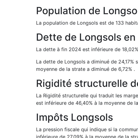
Population de
Longso
La population de
Longsols
est de
133
habit
Dette de
Longsols
en
La dette à fin
2024
est
inférieure de
18,02
La dette de
Longsols
a
diminué de
24,17
%
s
moyenne de la strate a
diminué de
6,72
%
.
Rigidité structurelle 
La Rigidité structurelle qui traduit les m
est
inférieure de
46,40
%
à la moyenne de la
Impôts
Longsols
La pression fiscale qui indique si la comm
inférieure de
27,09
%
à la moyenne de la str