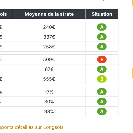
ols
Moyenne de la strate
Situation
€
240
€
A
€
337
€
A
€
258
€
A
€
509
€
E
67
€
A
€
555
€
B
%
-7
%
A
%
30
%
A
%
98
%
A
ports détaillés sur
Longsols