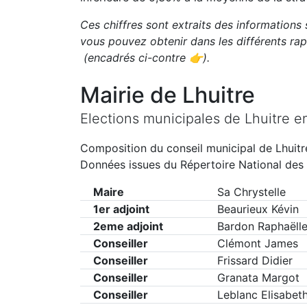
Ces chiffres sont extraits des informations 
vous pouvez obtenir dans les différents r
(encadrés ci-contre 👉)
.
Mairie de
Lhuitre
Elections municipales de
Lhuitre
e
Composition du conseil municipal de
Lhuitr
Données issues du Répertoire National des 
Maire
Sa Chrystelle
1er adjoint
Beaurieux Kévin
2eme adjoint
Bardon Raphaëll
Conseiller
Clémont James
Conseiller
Frissard Didier
Conseiller
Granata Margot
Conseiller
Leblanc Elisabet