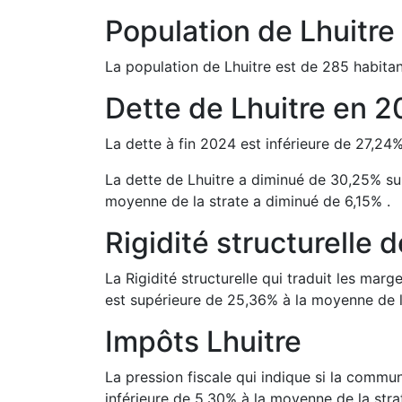
Population de
Lhuitre
La population de
Lhuitre
est de
285
habitan
Dette de
Lhuitre
en
2
La dette à fin
2024
est
inférieure de
27,24
La dette de
Lhuitre
a
diminué de
30,25
%
su
moyenne de la strate a
diminué de
6,15
%
.
Rigidité structurelle 
La Rigidité structurelle qui traduit les m
est
supérieure de
25,36
%
à la moyenne de l
Impôts
Lhuitre
La pression fiscale qui indique si la comm
inférieure de
5,30
%
à la moyenne de la stra