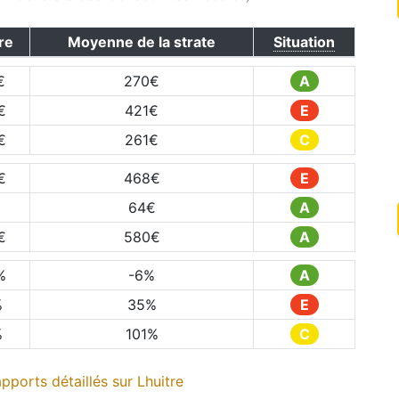
re
Moyenne de la strate
Situation
€
270
€
A
€
421
€
E
€
261
€
C
€
468
€
E
64
€
A
€
580
€
A
%
-6
%
A
%
35
%
E
%
101
%
C
pports détaillés sur
Lhuitre