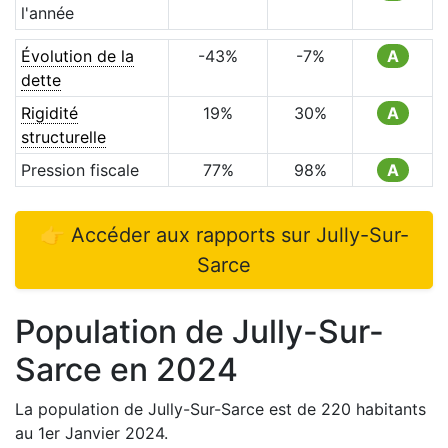
l'année
Évolution de la
-43
%
-7
%
A
dette
Rigidité
19
%
30
%
A
structurelle
Pression fiscale
77
%
98
%
A
👉 Accéder aux rapports sur
Jully-Sur-
Sarce
Population de
Jully-Sur-
Sarce
en
2024
La population de
Jully-Sur-Sarce
est de
220
habitants
au 1er Janvier
2024
.