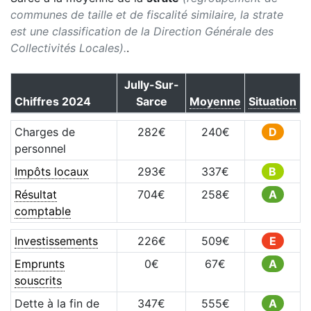
communes de taille et de fiscalité similaire, la strate
est une classification de la Direction Générale des
Collectivités Locales).
.
Jully-Sur-
Chiffres
2024
Sarce
Moyenne
Situation
Charges de
282
€
240
€
D
personnel
Impôts locaux
293
€
337
€
B
Résultat
704
€
258
€
A
comptable
Investissements
226
€
509
€
E
Emprunts
0
€
67
€
A
souscrits
Dette à la fin de
347
€
555
€
A