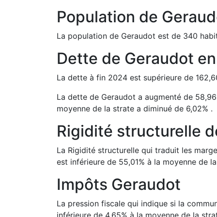
Population de
Geraud
La population de
Geraudot
est de
340
habit
Dette de
Geraudot
e
La dette à fin
2024
est
supérieure de
162,6
La dette de
Geraudot
a
augmenté de
58,96
moyenne de la strate a
diminué de
6,02
%
.
Rigidité structurelle 
La Rigidité structurelle qui traduit les m
est
inférieure de
55,01
%
à la moyenne de la 
Impôts
Geraudot
La pression fiscale qui indique si la comm
inférieure de
4,65
%
à la moyenne de la stra