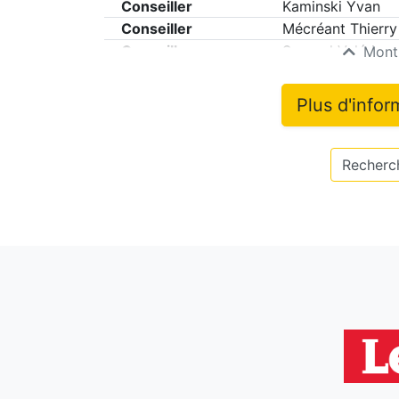
Conseiller
Kaminski Yvan
Conseiller
Mécréant Thierry
Conseiller
Scussel Valérie
Montr
Plus d'infor
Recherch