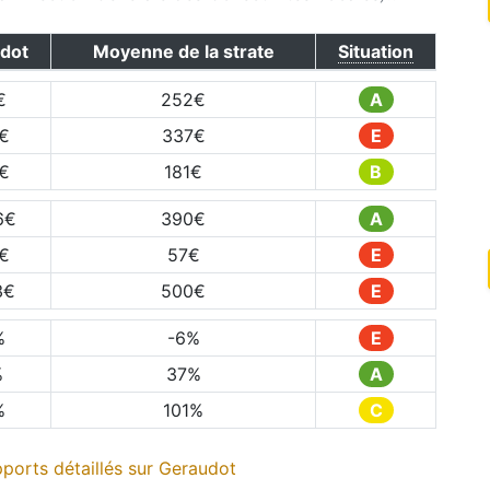
dot
Moyenne de la strate
Situation
€
252
€
A
€
337
€
E
€
181
€
B
6
€
390
€
A
€
57
€
E
3
€
500
€
E
%
-6
%
E
%
37
%
A
%
101
%
C
ports détaillés sur
Geraudot