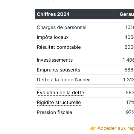
Chiffres
2024
Gerau
Charges de personnel
101
Impôts locaux
405
Résultat comptable
206
Investissements
1 40
Emprunts souscrits
588
Dette à la fin de l'année
1 31
Évolution de la dette
59
Rigidité structurelle
17
Pression fiscale
97
👉 Accéder aux rap