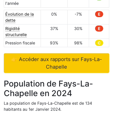
l'année
Évolution de la
0
%
-7
%
E
dette
Rigidité
37
%
30
%
E
structurelle
Pression fiscale
93
%
98
%
C
👉 Accéder aux rapports sur
Fays-La-
Chapelle
Population de
Fays-La-
Chapelle
en
2024
La population de
Fays-La-Chapelle
est de
134
habitants au 1er Janvier
2024
.