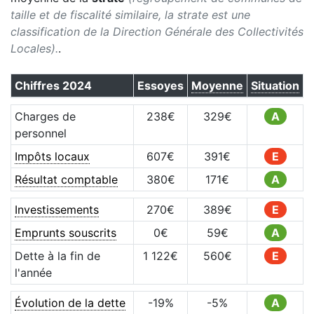
taille et de fiscalité similaire, la strate est une
classification de la Direction Générale des Collectivités
Locales).
.
Chiffres
2024
Essoyes
Moyenne
Situation
Charges de
238
€
329
€
A
personnel
Impôts locaux
607
€
391
€
E
Résultat comptable
380
€
171
€
A
Investissements
270
€
389
€
E
Emprunts souscrits
0
€
59
€
A
Dette à la fin de
1 122
€
560
€
E
l'année
Évolution de la dette
-19
%
-5
%
A