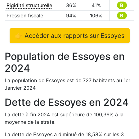
Rigidité structurelle
36
%
41
%
B
Pression fiscale
94
%
106
%
B
👉 Accéder aux rapports sur
Essoyes
Population de
Essoyes
en
2024
La population de
Essoyes
est de
727
habitants au 1er
Janvier
2024
.
Dette de
Essoyes
en
2024
La dette à fin
2024
est
supérieure de
100,36
%
à la
moyenne de la strate.
La dette de
Essoyes
a
diminué de
18,58
%
sur les 3