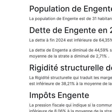
Population de
Engent
La population de
Engente
est de
31
habitan
Dette de
Engente
en
La dette à fin
2024
est
inférieure de
64,35
La dette de
Engente
a
diminué de
44,59
%
s
moyenne de la strate a
diminué de
2,71
%
.
Rigidité structurelle 
La Rigidité structurelle qui traduit les m
est
inférieure de
38,21
%
à la moyenne de la 
Impôts
Engente
La pression fiscale qui indique si la comm
inférieure de
8,06
%
à la moyenne de la stra