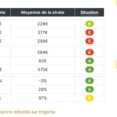
nte
Moyenne de la strate
Situation
€
228
€
B
€
377
€
E
€
299
€
E
584
€
E
82
€
A
€
575
€
A
%
-3
%
A
%
28
%
A
%
97
%
C
ports détaillés sur
Engente