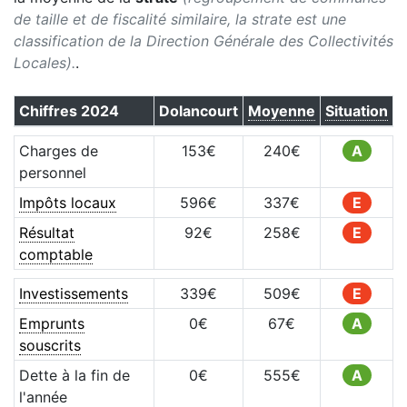
de taille et de fiscalité similaire, la strate est une
classification de la Direction Générale des Collectivités
Locales).
.
Chiffres
2024
Dolancourt
Moyenne
Situation
Charges de
153
€
240
€
A
personnel
Impôts locaux
596
€
337
€
E
Résultat
92
€
258
€
E
comptable
Investissements
339
€
509
€
E
Emprunts
0
€
67
€
A
souscrits
Dette à la fin de
0
€
555
€
A
l'année