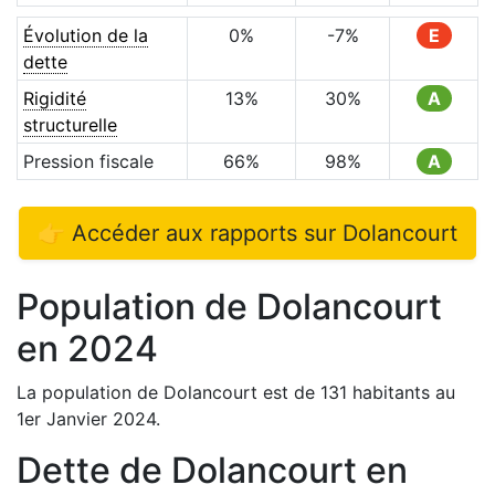
Évolution de la
0
%
-7
%
E
dette
Rigidité
13
%
30
%
A
structurelle
Pression fiscale
66
%
98
%
A
👉 Accéder aux rapports sur
Dolancourt
Population de
Dolancourt
en
2024
La population de
Dolancourt
est de
131
habitants au
1er Janvier
2024
.
Dette de
Dolancourt
en