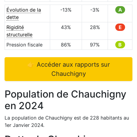
Évolution de la
-13
%
-3
%
A
dette
Rigidité
43
%
28
%
E
structurelle
Pression fiscale
86
%
97
%
B
👉 Accéder aux rapports sur
Chauchigny
Population de
Chauchigny
en
2024
La population de
Chauchigny
est de
228
habitants au
1er Janvier
2024
.