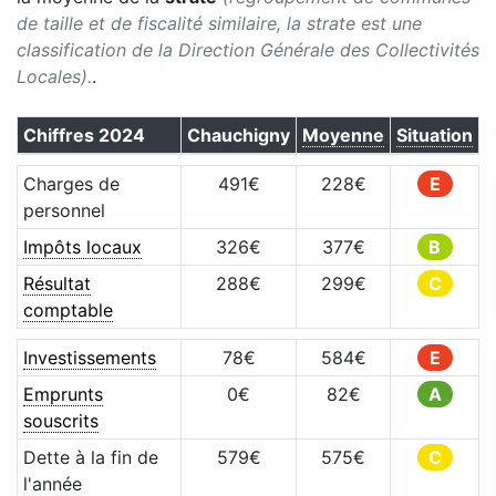
de taille et de fiscalité similaire, la strate est une
classification de la Direction Générale des Collectivités
Locales).
.
Chiffres
2024
Chauchigny
Moyenne
Situation
Charges de
491
€
228
€
E
personnel
Impôts locaux
326
€
377
€
B
Résultat
288
€
299
€
C
comptable
Investissements
78
€
584
€
E
Emprunts
0
€
82
€
A
souscrits
Dette à la fin de
579
€
575
€
C
l'année