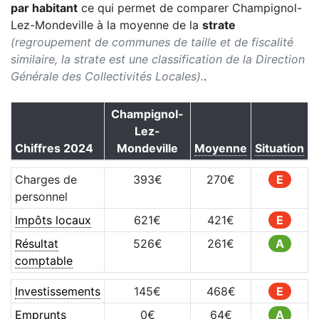
par habitant
ce qui permet de comparer
Champignol-
Lez-Mondeville
à la moyenne de la
strate
(regroupement de communes de taille et de fiscalité
similaire, la strate est une classification de la Direction
Générale des Collectivités Locales).
.
Champignol-
Lez-
Chiffres
2024
Mondeville
Moyenne
Situation
Charges de
393
€
270
€
E
personnel
Impôts locaux
621
€
421
€
E
Résultat
526
€
261
€
A
comptable
Investissements
145
€
468
€
E
Emprunts
0
€
64
€
A