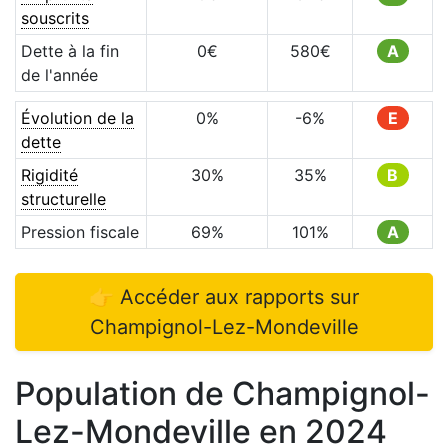
souscrits
Dette à la fin
0
€
580
€
A
de l'année
Évolution de la
0
%
-6
%
E
dette
Rigidité
30
%
35
%
B
structurelle
Pression fiscale
69
%
101
%
A
👉 Accéder aux rapports sur
Champignol-Lez-Mondeville
Population de
Champignol-
Lez-Mondeville
en
2024