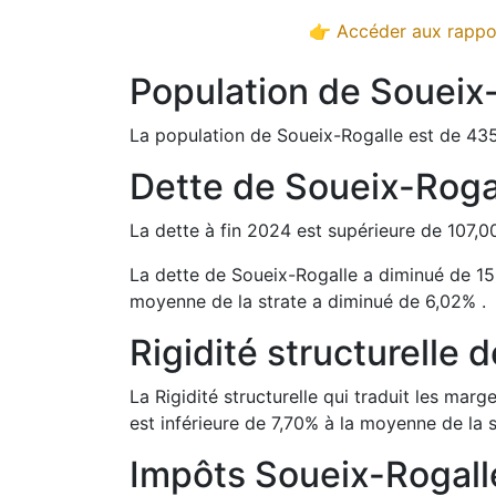
👉 Accéder aux rappor
Population de
Soueix
La population de
Soueix-Rogalle
est de
43
Dette de
Soueix-Roga
La dette à fin
2024
est
supérieure de
107,0
La dette de
Soueix-Rogalle
a
diminué de
15
moyenne de la strate a
diminué de
6,02
%
.
Rigidité structurelle 
La Rigidité structurelle qui traduit les m
est
inférieure de
7,70
%
à la moyenne de la s
Impôts
Soueix-Rogall