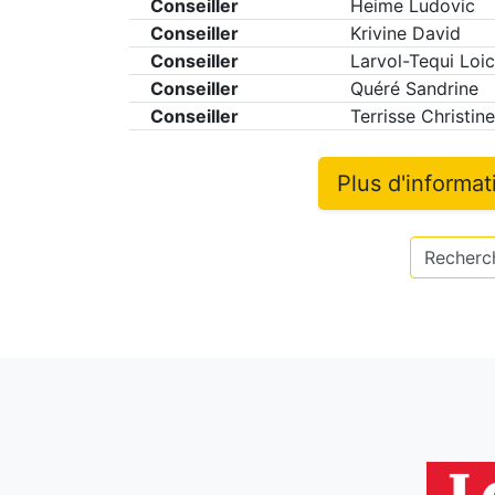
Conseiller
Heime Ludovic
Conseiller
Krivine David
Conseiller
Larvol-Tequi Loi
Conseiller
Quéré Sandrine
Conseiller
Terrisse Christine
Plus d'informa
Recherch