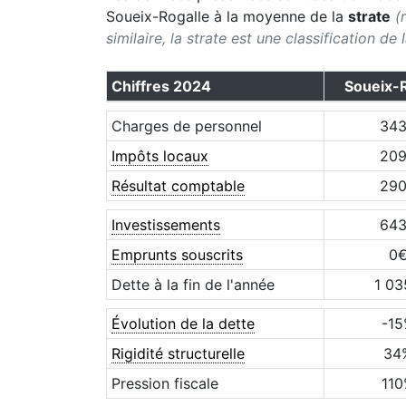
Soueix-Rogalle
à la moyenne de la
strate
(
similaire, la strate est une classification de
Chiffres
2024
Soueix-R
Charges de personnel
34
Impôts locaux
20
Résultat comptable
29
Investissements
64
Emprunts souscrits
0
Dette à la fin de l'année
1 03
Évolution de la dette
-15
Rigidité structurelle
34
Pression fiscale
110