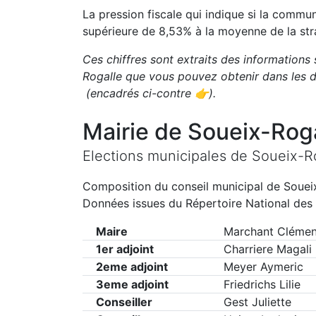
La pression fiscale qui indique si la comm
supérieure de
8,53
%
à la moyenne de la str
Ces chiffres sont extraits des informations 
Rogalle
que vous pouvez obtenir dans les d
(encadrés ci-contre 👉)
.
Mairie de
Soueix-Roga
Elections municipales de
Soueix-R
Composition du conseil municipal de
Souei
Données issues du Répertoire National des 
Maire
Marchant Clémen
1er adjoint
Charriere Magali
2eme adjoint
Meyer Aymeric
3eme adjoint
Friedrichs Lilie
Conseiller
Gest Juliette