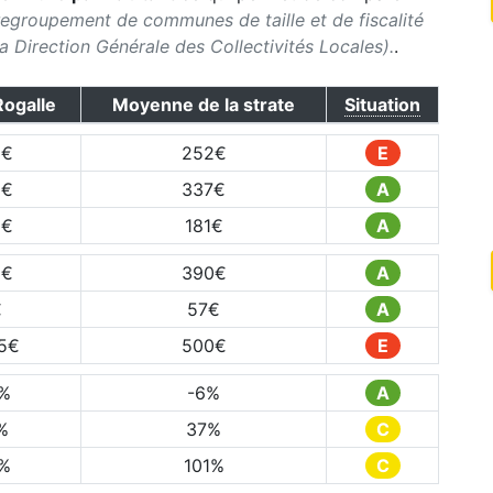
regroupement de communes de taille et de fiscalité
 la Direction Générale des Collectivités Locales).
.
ogalle
Moyenne de la strate
Situation
3
€
252
€
E
9
€
337
€
A
0
€
181
€
A
3
€
390
€
A
€
57
€
A
5
€
500
€
E
%
-6
%
A
%
37
%
C
%
101
%
C