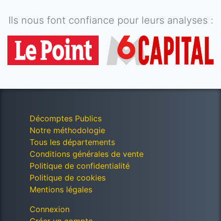
Ils nous font confiance pour leurs analyses :
Décomptes Publics
Notre méthodologie
Tous les départements
Conditions générales de vente
Politique de confidentialité
Politique de cookies
Mentions légales
Connexion