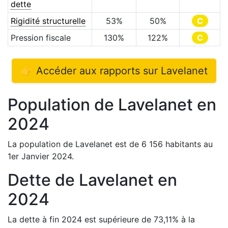
dette
Rigidité structurelle
53
%
50
%
C
Pression fiscale
130
%
122
%
C
👉 Accéder aux rapports sur
Lavelanet
Population de
Lavelanet
en
2024
La population de
Lavelanet
est de
6 156
habitants au
1er Janvier
2024
.
Dette de
Lavelanet
en
2024
La dette à fin
2024
est
supérieure de
73,11
%
à la