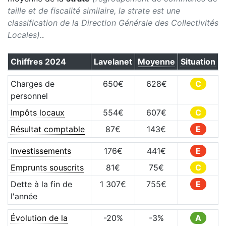
taille et de fiscalité similaire, la strate est une
classification de la Direction Générale des Collectivités
Locales).
.
Chiffres
2024
Lavelanet
Moyenne
Situation
Charges de
650
€
628
€
C
personnel
Impôts locaux
554
€
607
€
C
Résultat comptable
87
€
143
€
E
Investissements
176
€
441
€
E
Emprunts souscrits
81
€
75
€
C
Dette à la fin de
1 307
€
755
€
E
l'année
Évolution de la
-20
%
-3
%
A