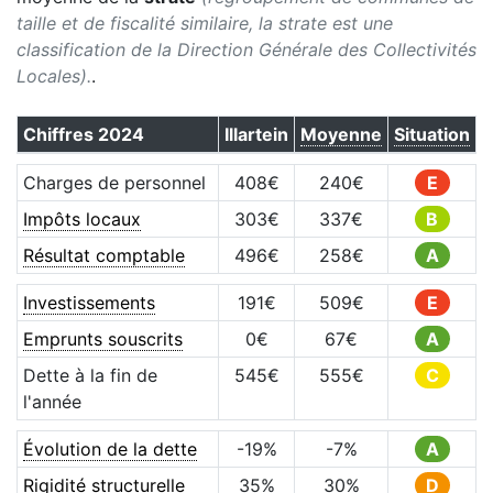
taille et de fiscalité similaire, la strate est une
classification de la Direction Générale des Collectivités
Locales).
.
Chiffres
2024
Illartein
Moyenne
Situation
Charges de personnel
408
€
240
€
E
Impôts locaux
303
€
337
€
B
Résultat comptable
496
€
258
€
A
Investissements
191
€
509
€
E
Emprunts souscrits
0
€
67
€
A
Dette à la fin de
545
€
555
€
C
l'année
Évolution de la dette
-19
%
-7
%
A
Rigidité structurelle
35
%
30
%
D