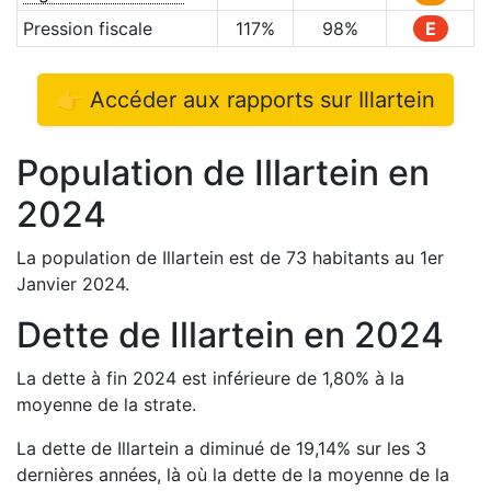
Pression fiscale
117
%
98
%
E
👉 Accéder aux rapports sur
Illartein
Population de
Illartein
en
2024
La population de
Illartein
est de
73
habitants au 1er
Janvier
2024
.
Dette de
Illartein
en
2024
La dette à fin
2024
est
inférieure de
1,80
%
à la
moyenne de la strate.
La dette de
Illartein
a
diminué de
19,14
%
sur les 3
dernières années, là où la dette de la moyenne de la