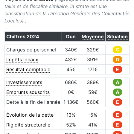
taille et de fiscalité similaire, la strate est une
classification de la Direction Générale des Collectivités
Locales).
.
Chiffres
2024
Dun
Moyenne
Situation
Charges de personnel
340
€
329
€
C
Impôts locaux
432
€
391
€
D
Résultat comptable
45
€
171
€
E
Investissements
686
€
389
€
A
Emprunts souscrits
0
€
59
€
A
Dette à la fin de l'année
1 136
€
560
€
E
Évolution de la dette
13
%
-5
%
E
Rigidité structurelle
52
%
41
%
E