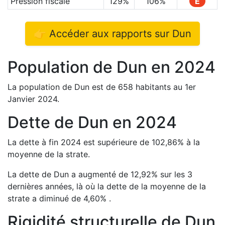
Pression fiscale
129
%
106
%
E
👉 Accéder aux rapports sur
Dun
Population de
Dun
en
2024
La population de
Dun
est de
658
habitants au 1er
Janvier
2024
.
Dette de
Dun
en
2024
La dette à fin
2024
est
supérieure de
102,86
%
à la
moyenne de la strate.
La dette de
Dun
a
augmenté de
12,92
%
sur les 3
dernières années, là où la dette de la moyenne de la
strate a
diminué de
4,60
%
.
Rigidité structurelle de
Dun