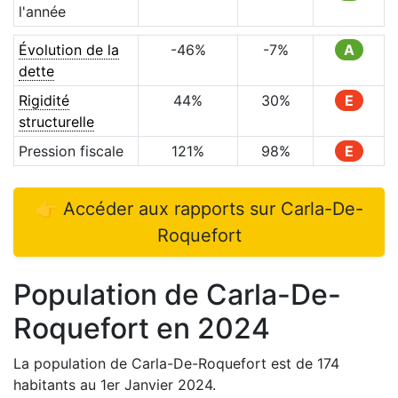
l'année
Évolution de la
-46
%
-7
%
A
dette
Rigidité
44
%
30
%
E
structurelle
Pression fiscale
121
%
98
%
E
👉 Accéder aux rapports sur
Carla-De-
Roquefort
Population de
Carla-De-
Roquefort
en
2024
La population de
Carla-De-Roquefort
est de
174
habitants au 1er Janvier
2024
.