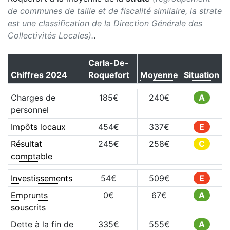
de communes de taille et de fiscalité similaire, la strate
est une classification de la Direction Générale des
Collectivités Locales).
.
Carla-De-
Chiffres
2024
Roquefort
Moyenne
Situation
Charges de
185
€
240
€
A
personnel
Impôts locaux
454
€
337
€
E
Résultat
245
€
258
€
C
comptable
Investissements
54
€
509
€
E
Emprunts
0
€
67
€
A
souscrits
Dette à la fin de
335
€
555
€
A