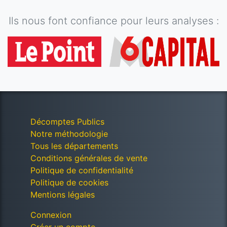
Ils nous font confiance pour leurs analyses :
Décomptes Publics
Notre méthodologie
Tous les départements
Conditions générales de vente
Politique de confidentialité
Politique de cookies
Mentions légales
Connexion