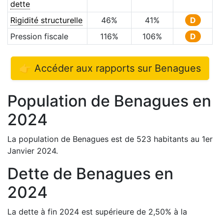
dette
Rigidité structurelle
46
%
41
%
D
Pression fiscale
116
%
106
%
D
👉 Accéder aux rapports sur
Benagues
Population de
Benagues
en
2024
La population de
Benagues
est de
523
habitants au 1er
Janvier
2024
.
Dette de
Benagues
en
2024
La dette à fin
2024
est
supérieure de
2,50
%
à la