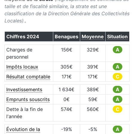
taille et de fiscalité similaire, la strate est une
classification de la Direction Générale des Collectivités
Locales).
.
Chiffres
2024
Benagues
Moyenne
Situation
Charges de
156
€
329
€
A
personnel
Impôts locaux
305
€
391
€
A
Résultat comptable
171
€
171
€
C
Investissements
1 634
€
389
€
A
Emprunts souscrits
0
€
59
€
A
Dette à la fin de
574
€
560
€
C
l'année
Évolution de la
-19
%
-5
%
A